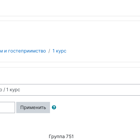
зм и гостеприимство
1 курс
Применить
Группа 751