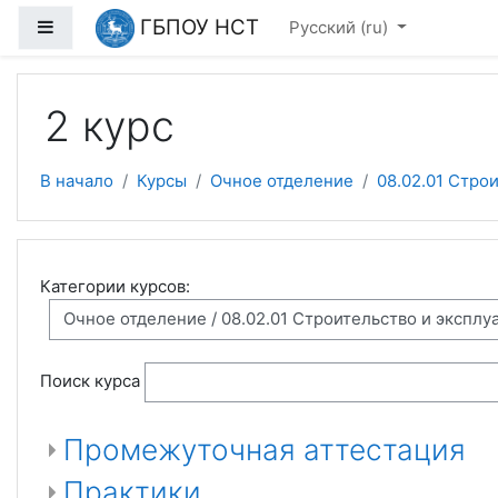
Перейти к основному содержанию
ГБПОУ НСТ
Боковая панель
Русский ‎(ru)‎
2 курс
В начало
Курсы
Очное отделение
08.02.01 Стро
Категории курсов:
Поиск курса
Промежуточная аттестация
Практики