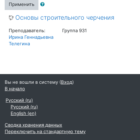
Применить
Основы строительного черчения
Преподаватель:
Группа 931
Ирина Геннадьевна
Телегина
Вы не вошли в систему (
Вход
)
В начало
Русский ‎(ru)‎
Русский ‎(ru)‎
English ‎(en)‎
Сводка хранения данных
Переключить на стандартную тему