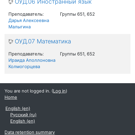
ОУД.06 Иностранный язык
Преподаватель:
Группы 651, 652
Дарья Алексеевна
Малыгина
ОУД.07 Математика
Преподаватель:
Группы 651, 652
Ираида Аполлоновна
Колмогорцева
You are not logged in. (
Log in
)
Home
English ‎(en)‎
Русский ‎(ru)‎
English ‎(en)‎
Data retention summary