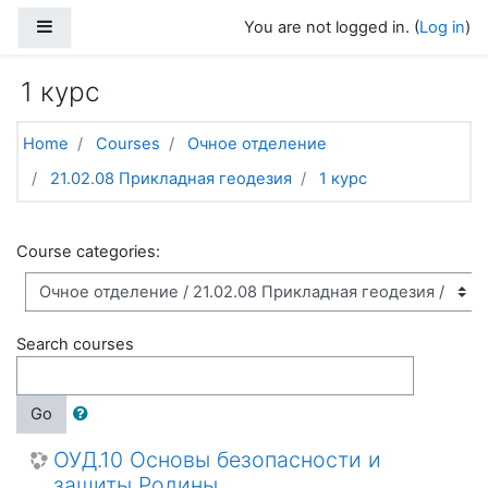
Skip to main content
Side panel
You are not logged in. (
Log in
)
1 курс
Home
Courses
Очное отделение
21.02.08 Прикладная геодезия
1 курс
Course categories:
Search courses
Go
ОУД.10 Основы безопасности и
защиты Родины