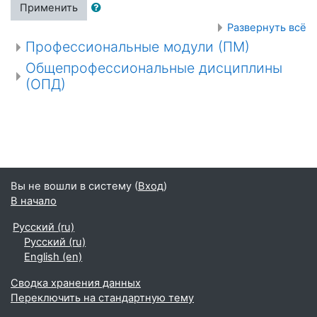
Применить
Развернуть всё
Профессиональные модули (ПМ)
Общепрофессиональные дисциплины
(ОПД)
Вы не вошли в систему (
Вход
)
В начало
Русский ‎(ru)‎
Русский ‎(ru)‎
English ‎(en)‎
Сводка хранения данных
Переключить на стандартную тему